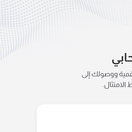
ابي
ي وتطبيقات SaaS وهويتك الرقمية ووصولك إلى
الامتثال.