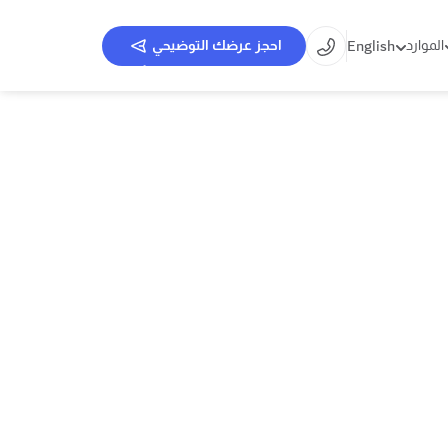
English
الموارد
احجز عرضك التوضيحي
احجز عرضك التوضيحي